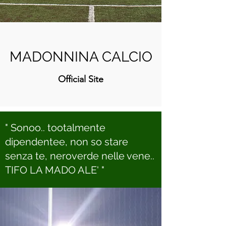
MADONNINA CALCIO
Official Site
" Sonoo.. tootalmente
dipendentee, non so stare
senza te, neroverde nelle vene..
TIFO LA MADO ALE' "