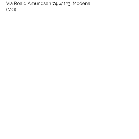
Via Roald Amundsen 74, 41123, Modena
(MO)
#NeroVerdiNelleVene
Modello Safeguarding
Orari
Lunedì 16:30-20
Martedì 16:30-20
Mercoledì 16:30-20
Giovedì 16:30-20
Venerdì 16:30-20
Sabato gare di campionato
Domenica gare di campionato
Contatti
059 828470