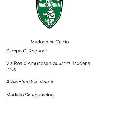
Madonnina Calcio
Campo G. Rognoni
Via Roald Amundsen 74, 41123, Modena
(MO)
#NeroVerdiNelleVene
Modello Safeguarding
Orari
Lunedì 16:30-20
Martedì 16:30-20
Mercoledì 16:30-20
Giovedì 16:30-20